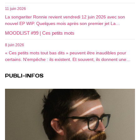
11 juin 2026
La songwriter Ronnie revient vendredi 12 juin 2026 avec son
nouvel EP WIP. Quelques mois après son premier jet La…
MOODLIST #99 | Ces petits mots
8 juin 2026
« Ces petits mots tout bas dits » peuvent être inaudibles pour
certains. N’empêche : ils existent. Et souvent, ils donnent une…
PUBLI-INFOS