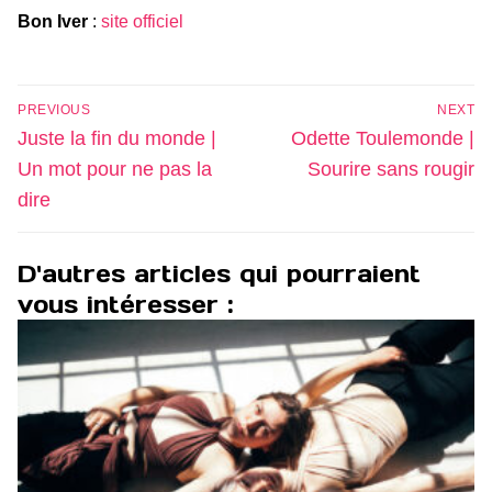
Bon Iver
:
site officiel
Navigation
PREVIOUS
NEXT
de
Previous
Next
Juste la fin du monde |
Odette Toulemonde |
l’article
post:
post:
Un mot pour ne pas la
Sourire sans rougir
dire
D'autres articles qui pourraient
vous intéresser :