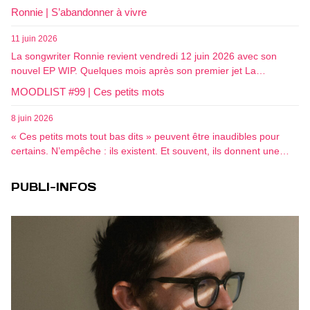
Ronnie | S’abandonner à vivre
11 juin 2026
La songwriter Ronnie revient vendredi 12 juin 2026 avec son
nouvel EP WIP. Quelques mois après son premier jet La…
MOODLIST #99 | Ces petits mots
8 juin 2026
« Ces petits mots tout bas dits » peuvent être inaudibles pour
certains. N’empêche : ils existent. Et souvent, ils donnent une…
PUBLI-INFOS