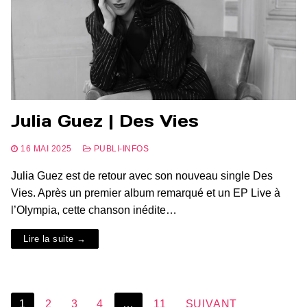
Julia Guez | Des Vies
16 MAI 2025
PUBLI-INFOS
Julia Guez est de retour avec son nouveau single Des
Vies. Après un premier album remarqué et un EP Live à
l’Olympia, cette chanson inédite…
Lire la suite →
Pagination
1
2
3
4
…
11
SUIVANT