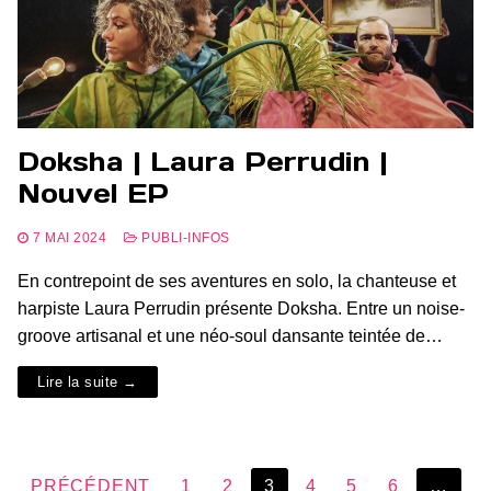
Doksha | Laura Perrudin |
Nouvel EP
7 MAI 2024
PUBLI-INFOS
En contrepoint de ses aventures en solo, la chanteuse et
harpiste Laura Perrudin présente Doksha. Entre un noise-
groove artisanal et une néo-soul dansante teintée de…
Lire la suite →
Pagination
PRÉCÉDENT
1
2
3
4
5
6
…