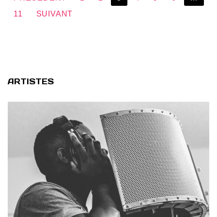
des
11
SUIVANT
publications
ARTISTES