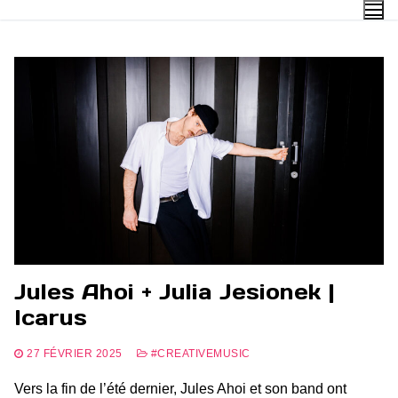
Aller
au
contenu
Jules Ahoi + Julia Jesionek |
Icarus
27 FÉVRIER 2025
#CREATIVEMUSIC
Vers la fin de l’été dernier, Jules Ahoi et son band ont