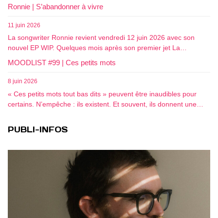
Ronnie | S’abandonner à vivre
11 juin 2026
La songwriter Ronnie revient vendredi 12 juin 2026 avec son
nouvel EP WIP. Quelques mois après son premier jet La…
MOODLIST #99 | Ces petits mots
8 juin 2026
« Ces petits mots tout bas dits » peuvent être inaudibles pour
certains. N’empêche : ils existent. Et souvent, ils donnent une…
PUBLI-INFOS