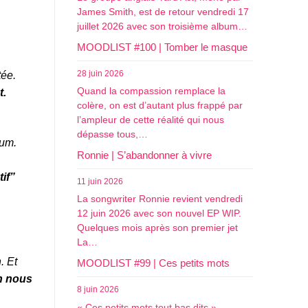
James Smith, est de retour vendredi 17
juillet 2026 avec son troisième album…
MOODLIST #100 | Tomber le masque
28 juin 2026
tée.
Quand la compassion remplace la
t.
colère, on est d’autant plus frappé par
l’ampleur de cette réalité qui nous
dépasse tous,…
bum.
Ronnie | S’abandonner à vivre
if”
11 juin 2026
La songwriter Ronnie revient vendredi
12 juin 2026 avec son nouvel EP WIP.
Quelques mois après son premier jet
La…
. Et
MOODLIST #99 | Ces petits mots
n nous
8 juin 2026
« Ces petits mots tout bas dits »