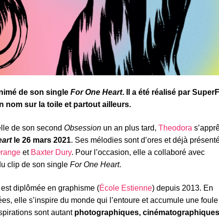
 animé de son single
For One Heart
. Il a été réalisé par Super
nom sur la toile et partout ailleurs.
elle de son second
Obsession
un an plus tard,
Theodora
s’apprê
eart
le 26 mars 2021
. Ses mélodies sont d’ores et déjà présent
Orange
et
Baxter Dury
. Pour l’occasion, elle a collaboré avec
u clip de son single
For One Heart
.
le est diplômée en graphisme (
École Estienne
) depuis 2013. En
nées, elle s’inspire du monde qui l’entoure et accumule une foule
spirations sont autant
photographiques, cinématographique