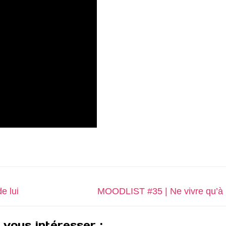
Next
e lui
MOODLIST #35 | Ne vivre qu’à 
post:
 vous intéresser :