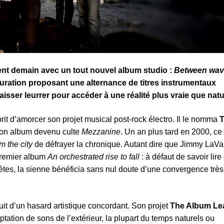
nt demain avec un tout nouvel album studio :
Between wav
guration proposant une alternance de titres instrumentaux
aisser leurrer pour accéder à une réalité plus vraie que natu
it d’amorcer son projet musical post-rock électro. Il le nomma
son album devenu culte
Mezzanine
. Un an plus tard en 2000, ce 
m the city
de défrayer la chronique. Autant dire que Jimmy LaVal
 premier album
An orchestrated rise to fall
: à défaut de savoir lir
nètes, la sienne bénéficia sans nul doute d’une convergence très
uit d’un hasard artistique concordant. Son projet
The Album Le
tation de sons de l’extérieur, la plupart du temps naturels ou