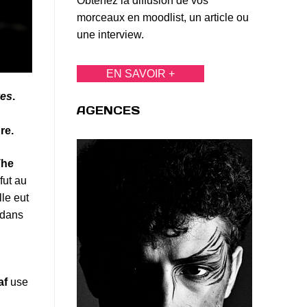
Obtenez la diffusion de vos
morceaux en moodlist, un article ou
une interview.
EN SAVOIR +
es
.
AGENCES
re.
The
fut au
le eut
e dans
af
use