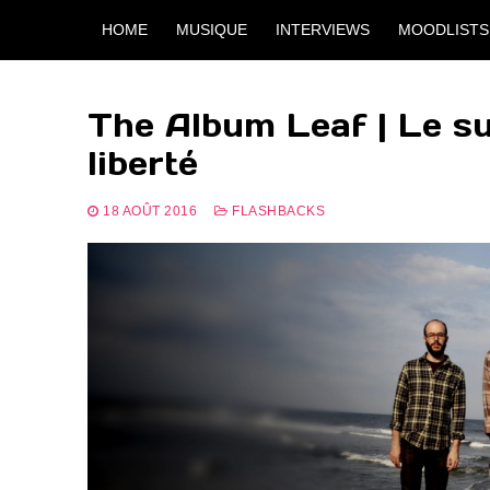
Aller
HOME
MUSIQUE
INTERVIEWS
MOODLISTS
au
contenu
The Album Leaf | Le sur
liberté
18 AOÛT 2016
FLASHBACKS