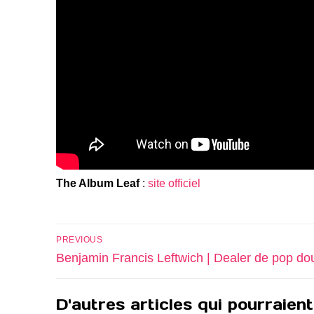
The Album Leaf
:
site officiel
Navigation
PREVIOUS
de
Previous
Benjamin Francis Leftwich | Dealer de pop do
post:
l’article
D'autres articles qui pourraient