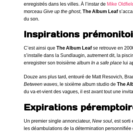
enregistrés dans les villes. À l’instar de
Mike Oldfiel
morceau
Give up the ghost
,
The Album Leaf
s’accap
du son.
Inspirations prémonito
C’est ainsi que
The Album Leaf
se retrouve en 2000
s’installe dans la Sundlaugin, autrement dit, la pisc
enregistrer son troisième album
In a safe place
lui a
Douze ans plus tard, entouré de Matt Resovich, Bra
Between waves
, le sixième album studio de
The Al
du va-et-vient des vagues, il est avant tout une invi
Expirations péremptoir
Un premier single annonciateur,
New soul
, est sort
les déambulations de la détermination personnifiée