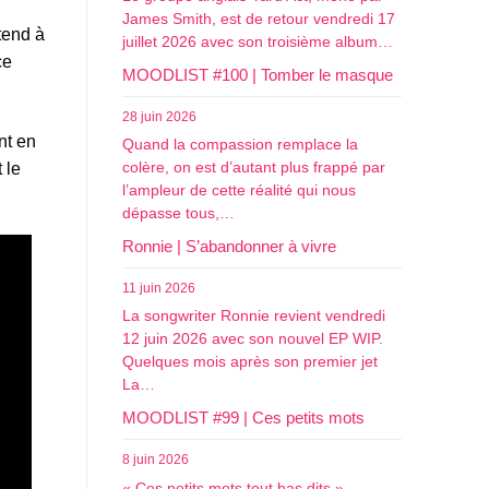
James Smith, est de retour vendredi 17
 tend à
juillet 2026 avec son troisième album…
ce
MOODLIST #100 | Tomber le masque
28 juin 2026
nt en
Quand la compassion remplace la
t le
colère, on est d’autant plus frappé par
l’ampleur de cette réalité qui nous
dépasse tous,…
Ronnie | S’abandonner à vivre
11 juin 2026
La songwriter Ronnie revient vendredi
12 juin 2026 avec son nouvel EP WIP.
Quelques mois après son premier jet
La…
MOODLIST #99 | Ces petits mots
8 juin 2026
« Ces petits mots tout bas dits »