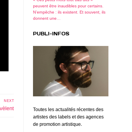
peuvent être inaudibles pour certains.
N’empêche : ils existent. Et souvent, ils
donnent une…
PUBLI-INFOS
NEXT
vèlent
Toutes les actualités récentes des
artistes des labels et des agences
de promotion artistique.