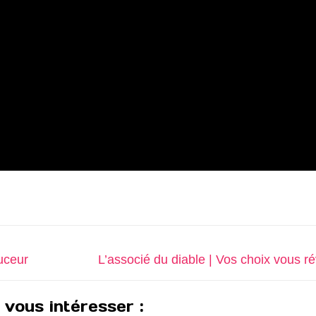
Next
uceur
L’associé du diable | Vos choix vous ré
post:
 vous intéresser :