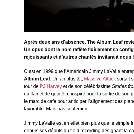
Après deux ans d’absence, The Album Leaf revie
Un opus dont le nom reflète fidèlement sa confi
réjouissants et d’autres chantés invitant à nous l
C’est en 1999 que l’Américain Jimmy LaValle entrepr
Album Leaf
. Un an plus tôt,
Massive Attack
sortait 
tour de
PJ Harvey
et de son célébrissime
Stories fro
du flair et de quoi être inspiré pour la sortie de son
le marc de café pour anticiper l’alignement des pla
favorable. Mais pas seulement.
Jimmy LaValle est en effet bien plus que le simple fr
depuis ses débuts du field recording désignant la cap