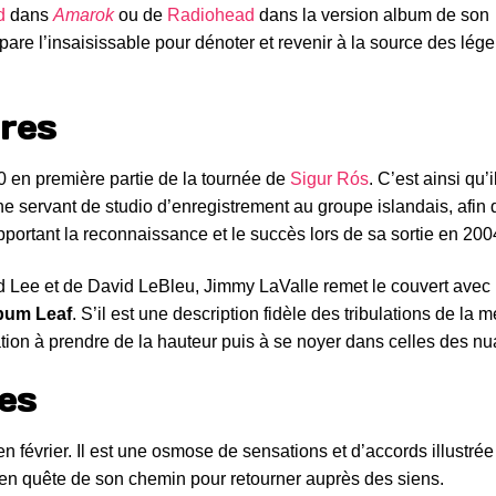
d
dans
Amarok
ou de
Radiohead
dans la version album de son
are l’insaisissable pour dénoter et revenir à la source des lég
ires
 en première partie de la tournée de
Sigur Rós
. C’est ainsi qu’i
ine servant de studio d’enregistrement au groupe islandais, afin 
pportant la reconnaissance et le succès lors de sa sortie en 200
d Lee et de David LeBleu, Jimmy LaValle remet le couvert avec
bum Leaf
. S’il est une description fidèle des tribulations de la m
tation à prendre de la hauteur puis à se noyer dans celles des n
es
i en février. Il est une osmose de sensations et d’accords illustrée
 en quête de son chemin pour retourner auprès des siens.