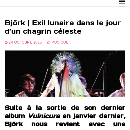
Aller
au
contenu
Björk | Exil lunaire dans le jour
d’un chagrin céleste
24 OCTOBRE 2015
MUSIQUE
Suite à la sortie de son dernier
album
Vulnicura
en janvier dernier,
Björk nous revient avec une