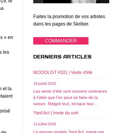
019, le
sa
Faites la promotion de vos artistes
dans les pages de Skriber.
is « en
COMMANDER
s les
DERNIERS ARTICLES
MOODLIST #101 | Vents d’été
19 juillet 2026
 et la
Les vents d’été sont souvent contraires
étaient
à l’idée que l’on peut se faire de la
saison. Malgré tout, lorsque leur…
orisé
Yard Act | Ironie du sort
14 juillet 2026
Le groupe anglais Yard Act, mené par
 de