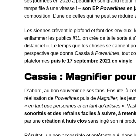
ses journées en 2020 à peaufiner son grand retour
temps file à une vitesse ! –
son EP
Powerlines
en j
composition. L’une de celles qui ne peut se réduire à
Les siennes crèvent le plafond et font des envieux
enflammer les publics
IRL
, on crée de telle sorte 
distanciel ». Le temps que les choses se calment pour
perspective que donna Cassia à
Powerlines
, tout 
plateformes
puis le 17 septembre 2021 en vinyle
.
Cassia : Magnifier pour
D’abord, au bon souvenir de ses fans. Ensuite, à celu
réalisation de
Powerlines
puis de
Magnifier
, les je
« en tant que personnes et en tant qu’artistes »
. Va
sonorités et des refrains faciles à suivre, à retenir
par une
création à huis clos
sans ingé son ni produ
Résultat : un pop accessible et entêtante qui, dans