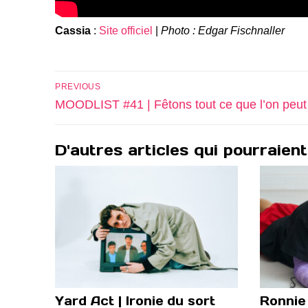
Cassia
:
Site officiel
|
Photo : Edgar Fischnaller
Navigation
PREVIOUS
de
Previous
MOODLIST #41 | Fêtons tout ce que l’on peut
post:
l’article
D'autres articles qui pourraient
Yard Act | Ironie du sort
Ronnie