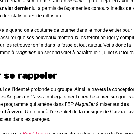
. Succédant à son premier album
Replica
– paru, déjà, en avril 2
anvier dernier
lui a permis de façonner les contours inédits de 
 des statistiques de diffusion.
. Mais quand on a coutume de tourner dans le monde entier pour
à s’assurer que ses nouveaux morceaux les feront bouger y compr
 les retrouver enfin dans la fosse et tout autour. Voilà donc la
comme à
Magnifier
, un second volet à paraître le 5 juillet sur toute
 se rappeler
i de l’identité profonde du groupe. Ainsi, à travers la conception
unes Anglais de Cassia ont également cherché à préciser qui ils 
ste programme qui amène dans l’EP
Magnifier
à miser sur
des
 et à vivre
. Un retour à l’essentiel de la musique de Cassia, fav
cteur dans les parages.
 le morceau
Right There
par exemple, se teinte aussi de l’univers