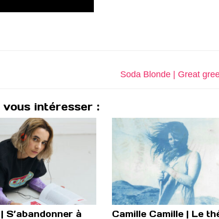
Next
Soda Blonde | Great gre
post:
 vous intéresser :
 | S’abandonner à
Camille Camille | Le th