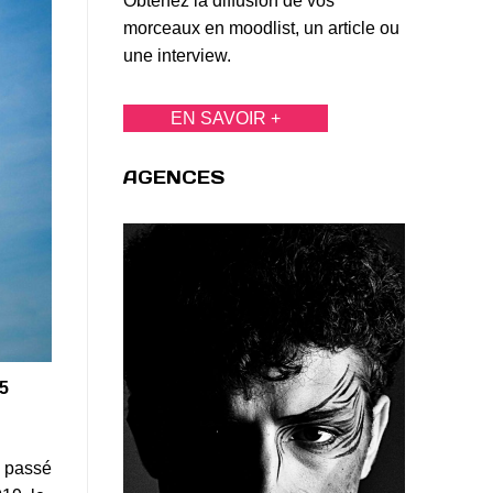
Obtenez la diffusion de vos
morceaux en moodlist, un article ou
une interview.
EN SAVOIR +
AGENCES
 5
a passé