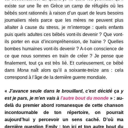
existe sur une île en Grèce un camp de réfugiés où les
bébés sont rationnés à raison d’un quart de leurs besoins
journaliers réels parce que les mères ne peuvent plus
allaiter à cause du stress, je m’interroge : quels enfants
puis quels adultes ces bébés vont-ils devenir ? Que vont-
ils porter en eux d’incompréhension, de haine ? Quelles
bombes humaines vont-ils devenir ? A-t-on conscience de
ce que nous sommes en train de créer ? Je pense que
finalement, tout ça est très lié. Et curieusement, ce bébé
dans
Mona
naît alors qu’il a soixante-treize ans : cela
correspond à l’âge de la dernière guerre mondiale.
«
J’avance seule dans le brouillard, c’est décidé ça y
est je pars, je m’en vais à
l’autre bout du monde
» : au-
delà du premier abord romanesque de cette chanson
incontournable de ton répertoire, on pourrait
aujourd’hui y percevoir un sens caché. D’où ma
dernière question Emily : ton ici et ton autre bout du