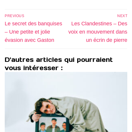
Navigation
PREVIOUS
NEXT
de
Previous
Next
Le secret des banquises
Les Clandestines – Des
l’article
post:
post:
– Une petite et jolie
voix en mouvement dans
évasion avec Gaston
un écrin de pierre
D'autres articles qui pourraient
vous intéresser :