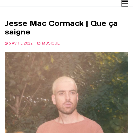
Aller
au
contenu
Jesse Mac Cormack | Que ça
saigne
5 AVRIL 2022
MUSIQUE