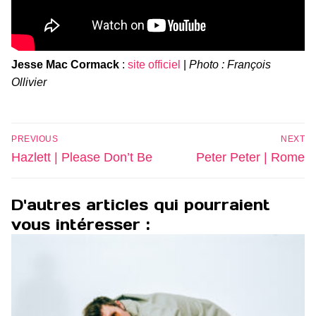
Jesse Mac Cormack
:
site officiel
|
Photo : François
Ollivier
Navigation
PREVIOUS
NEXT
de
Previous
Next
Hazlett | Please Don’t Be
Peter Peter | Rome
l’article
post:
post:
D'autres articles qui pourraient
vous intéresser :