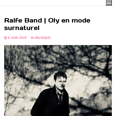
Aller
au
contenu
Ralfe Band | Oly en mode
surnaturel
6 JUIN 2023
MUSIQUE