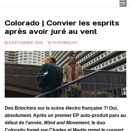
Aller
au
contenu
Colorado | Convier les esprits
après avoir juré au vent
9 DÉCEMBRE 2016
FLASHBACKS
Des Briochins sur la scène électro française ?! Oui,
absolument. Après un premier EP auto-produit paru au
début de l’année,
Wind and Movement
, le duo
Colorado formé par Charles et Martin remet le couvert