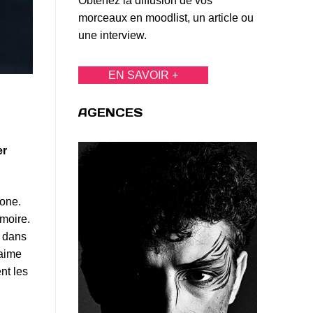
Obtenez la diffusion de vos
morceaux en moodlist, un article ou
une interview.
EN SAVOIR +
AGENCES
er
tone.
émoire.
n dans
’aime
nt les