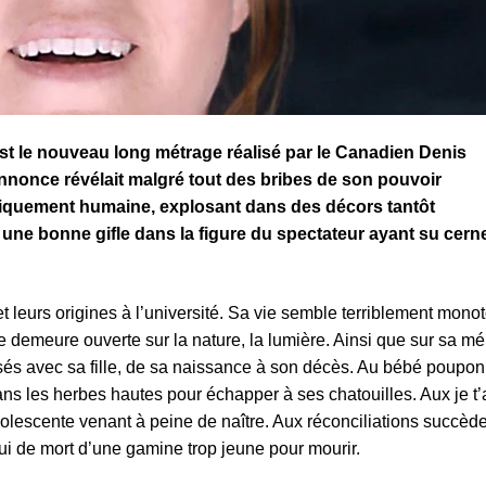
st le nouveau long métrage réalisé par le Canadien Denis
-annonce révélait malgré tout des bribes de son pouvoir
tastiquement humaine, explosant dans des décors tantôt
 une bonne gifle dans la figure du spectateur ayant su cern
t leurs origines à l’université. Sa vie semble terriblement mono
e demeure ouverte sur la nature, la lumière. Ainsi que sur sa m
ssés avec sa fille, de sa naissance à son décès. Au bébé poupo
dans les herbes hautes pour échapper à ses chatouilles. Aux je t
’adolescente venant à peine de naître. Aux réconciliations succède
lui de mort d’une gamine trop jeune pour mourir.