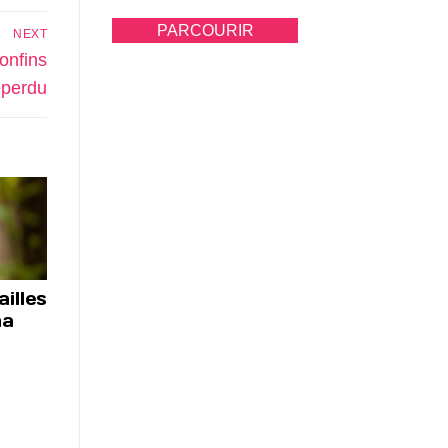
PARCOURIR
NEXT
onfins
éperdu
illes
ma