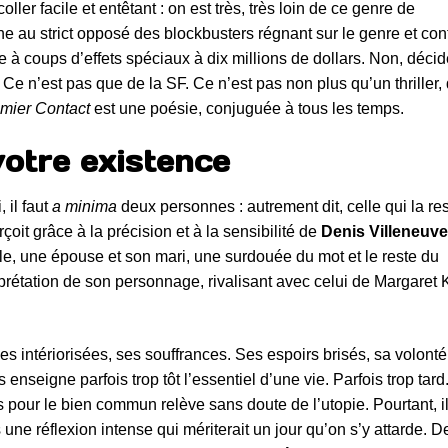
ler facile et entêtant : on est très, très loin de ce genre de
nne au strict opposé des blockbusters régnant sur le genre et con
e à coups d’effets spéciaux à dix millions de dollars. Non, déci
Ce n’est pas que de la SF. Ce n’est pas non plus qu’un thriller,
mier Contact
est une poésie, conjuguée à tous les temps.
otre existence
 il faut
a minima
deux personnes : autrement dit, celle qui la re
rçoit grâce à la précision et à la sensibilité de
Denis Villeneuve
lle, une épouse et son mari, une surdouée du mot et le reste du
rprétation de son personnage, rivalisant avec celui de Margaret
nces intériorisées, ses souffrances. Ses espoirs brisés, sa volonté
ps enseigne parfois trop tôt l’essentiel d’une vie. Parfois trop tard
s pour le bien commun relève sans doute de l’utopie. Pourtant, il
une réflexion intense qui mériterait un jour qu’on s’y attarde. De 