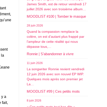
James Smith, est de retour vendredi 17
tant
juillet 2026 avec son troisième album…
dément,
MOODLIST #100 | Tomber le masque
 qu’une
28 juin 2026
Quand la compassion remplace la
colère, on est d’autant plus frappé par
l’ampleur de cette réalité qui nous
dépasse tous,…
ssent
Ronnie | S’abandonner à vivre
la
11 juin 2026
 Keane
La songwriter Ronnie revient vendredi
12 juin 2026 avec son nouvel EP WIP.
Quelques mois après son premier jet
La…
.
MOODLIST #99 | Ces petits mots
 y a
8 juin 2026
fait,
« Ces petits mots tout bas dits »