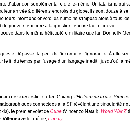
orte d’abandon supplémentaire d’elle-même. Un fatalisme qui 
 leur arrivée à différents endroits du globe. Ils sont douze à se
tre leurs intentions envers les humains s’impose alors à tous les
 pouvoir répondre à la question, encore faut-il pouvoir
trouve dans le même hélicoptère militaire que Ian Donnelly (J
ques et dépasser la peur de l’inconnu et l’ignorance. À elle seul
r le fil du temps par l’usage d’un langage inédit : jusqu’où la m
ricain de science-fiction Ted Chiang,
l’Histoire de ta vie
,
Premier
matographiques connectées à la SF révélant une singularité no
is), le premier volet de
Cube
(Vincenzo Natali),
World War Z
(
s Villeneuve
lui-même,
Enemy
.