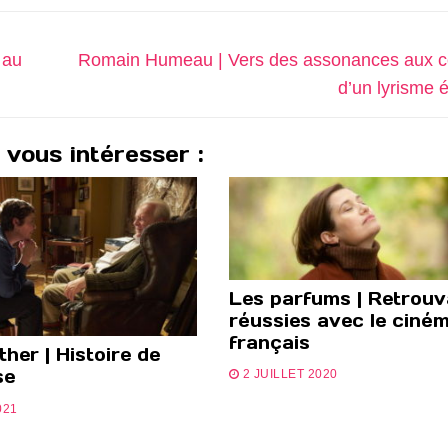
Next
 au
Romain Humeau | Vers des assonances aux c
post:
d’un lyrisme 
 vous intéresser :
Les parfums | Retrouva
réussies avec le ciné
français
her | Histoire de
se
2 JUILLET 2020
021