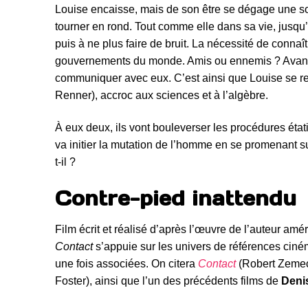
Louise encaisse, mais de son être se dégage une s
tourner en rond. Tout comme elle dans sa vie, jusqu’à
puis à ne plus faire de bruit. La nécessité de connaî
gouvernements du monde. Amis ou ennemis ? Avant de
communiquer avec eux. C’est ainsi que Louise se re
Renner), accroc aux sciences et à l’algèbre.
À eux deux, ils vont bouleverser les procédures étati
va initier la mutation de l’homme en se promenant su
t-il ?
Contre-pied inattendu
Film écrit et réalisé d’après l’œuvre de l’auteur amé
Contact
s’appuie sur les univers de références ciné
une fois associées. On citera
Contact
(Robert Zemeck
Foster), ainsi que l’un des précédents films de
Deni