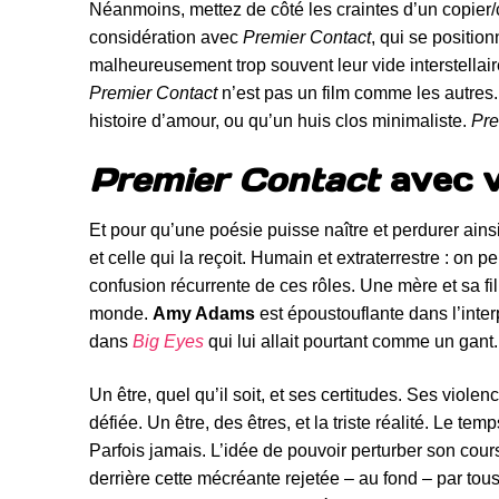
Néanmoins, mettez de côté les craintes d’un copier/col
considération avec
Premier Contact
, qui se positio
malheureusement trop souvent leur vide interstellair
Premier Contact
n’est pas un film comme les autres. 
histoire d’amour, ou qu’un huis clos minimaliste.
Pre
Premier Contact
avec v
Et pour qu’une poésie puisse naître et perdurer ainsi,
et celle qui la reçoit. Humain et extraterrestre : on pe
confusion récurrente de ces rôles. Une mère et sa fi
monde.
Amy Adams
est époustouflante dans l’inte
dans
Big Eyes
qui lui allait pourtant comme un gant.
Un être, quel qu’il soit, et ses certitudes. Ses viole
défiée. Un être, des êtres, et la triste réalité. Le tem
Parfois jamais. L’idée de pouvoir perturber son cour
derrière cette mécréante rejetée – au fond – par tous 