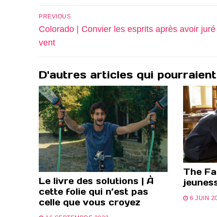
Navigation
PREVIOUS
de
Previous
Colorado | Convier les esprits après avoir juré
post:
vent
l’article
D'autres articles qui pourraient
The Fat
Le livre des solutions | À
jeunes
cette folie qui n’est pas
6 JUIN 2
celle que vous croyez