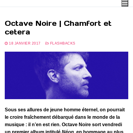
Aller
au
contenu
Octave Noire | Chamfort et
cetera
18 JANVIER 2017
FLASHBACKS
Sous ses allures de jeune homme éternel, on pourrait
le croire fraîchement débarqué dans le monde de la
musique : il n’en est rien. Octave Noire sort vendredi
un premier album intitulé
Néon
, en hommage au plus