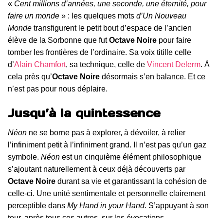
«
Cent millions d’années, une seconde, une éternité, pour
faire un monde
» : les quelques mots
d’Un Nouveau
Monde
transfigurent le petit bout d’espace de l’ancien
élève de la Sorbonne que fut
Octave Noire
pour faire
tomber les frontières de l’ordinaire. Sa voix titille celle
d’
Alain Chamfort
, sa technique, celle de
Vincent Delerm
. À
cela près qu’
Octave Noire
désormais s’en balance. Et ce
n’est pas pour nous déplaire.
Jusqu’à la quintessence
Néon
ne se borne pas à explorer, à dévoiler, à relier
l’infiniment petit à l’infiniment grand. Il n’est pas qu’un gaz
symbole.
Néon
est un cinquième élément philosophique
s’ajoutant naturellement à ceux déjà découverts par
Octave Noire
durant sa vie et garantissant la cohésion de
celle-ci. Une unité sentimentale et personnelle clairement
perceptible dans
My Hand in your Hand
. S’appuyant à son
tour, après tous ces autres, sur les évocations