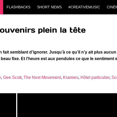
FLASHBACKS
SHORT NEWS
#CREATIVEMUSIC
CINÉ
venirs plein la tête
 fait semblant d’ignorer. Jusqu’à ce qu’il n’y ait plus aucu
 beau fixe. Et l’heure est aux pendules ce que le sentiment 
e
,
Gee Scott
,
The Next Movement
,
Kramies
,
Hôtel particulier
,
Sc