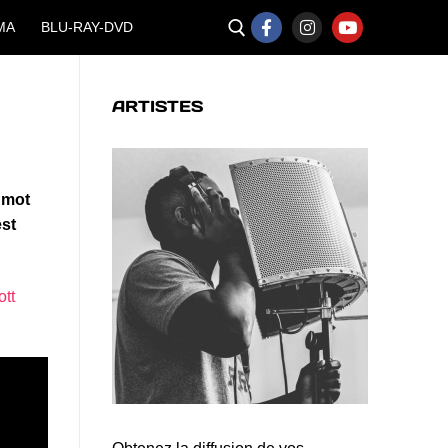
MA
BLU-RAY-DVD
ARTISTES
n mot
est
ott