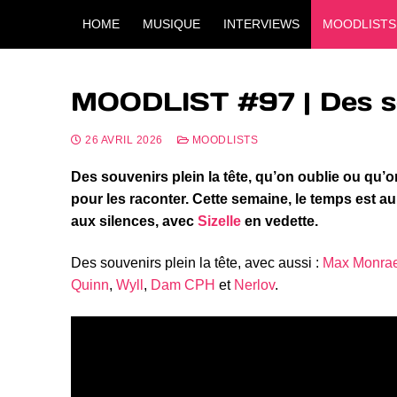
HOME
MUSIQUE
INTERVIEWS
MOODLISTS
MOODLIST #97 | Des sou
26 AVRIL 2026
MOODLISTS
Des souvenirs plein la tête, qu’on oublie ou qu’on
pour les raconter. Cette semaine, le temps est au
aux silences, avec
Sizelle
en vedette.
Des souvenirs plein la tête, avec aussi :
Max Monra
Quinn
,
Wyll
,
Dam CPH
et
Nerlov
.