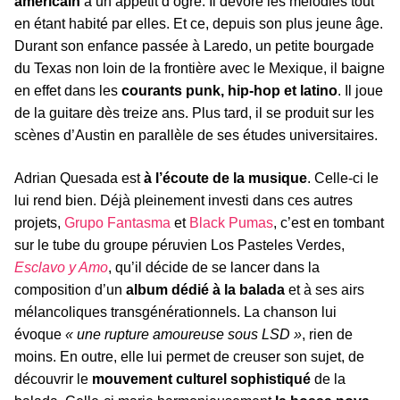
américain
a un appétit d’ogre. Il dévore les mélodies tout
en étant habité par elles. Et ce, depuis son plus jeune âge.
Durant son enfance passée à Laredo, un petite bourgade
du Texas non loin de la frontière avec le Mexique, il baigne
en effet dans les
courants punk, hip-hop et latino
. Il joue
de la guitare dès treize ans. Plus tard, il se produit sur les
scènes d’Austin en parallèle de ses études universitaires.
Adrian Quesada est
à l’écoute de la musique
. Celle-ci le
lui rend bien. Déjà pleinement investi dans ces autres
projets,
Grupo Fantasma
et
Black Pumas
, c’est en tombant
sur le tube du groupe péruvien Los Pasteles Verdes,
Esclavo y Amo
, qu’il décide de se lancer dans la
composition d’un
album dédié à la balada
et à ses airs
mélancoliques transgénérationnels. La chanson lui
évoque
« une rupture amoureuse sous LSD »
, rien de
moins. En outre, elle lui permet de creuser son sujet, de
découvrir le
mouvement culturel sophistiqué
de la