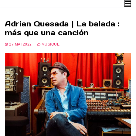
Aller
au
contenu
Adrian Quesada | La balada :
más que una canción
27 MAI 2022
MUSIQUE