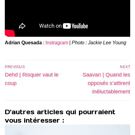
Adrian Quesada
:
Instragram
|
Photo : Jackie Lee Young
Navigation
PREVIOUS
NEXT
de
Previous
Next
Dehd | Risquer vaut le
Saavan | Quand les
l’article
post:
post:
coup
opposés s’attirent
inéluctablement
D'autres articles qui pourraient
vous intéresser :