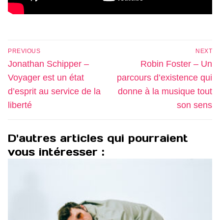
Navigation
PREVIOUS
NEXT
de
Previous
Next
Jonathan Schipper –
Robin Foster – Un
l’article
post:
post:
Voyager est un état
parcours d’existence qui
d’esprit au service de la
donne à la musique tout
liberté
son sens
D'autres articles qui pourraient
vous intéresser :