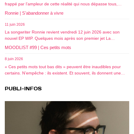
frappé par l’ampleur de cette réalité qui nous dépasse tous,…
Ronnie | S’abandonner à vivre
11 juin 2026
La songwriter Ronnie revient vendredi 12 juin 2026 avec son
nouvel EP WIP. Quelques mois après son premier jet La…
MOODLIST #99 | Ces petits mots
8 juin 2026
« Ces petits mots tout bas dits » peuvent être inaudibles pour
certains. N’empêche : ils existent. Et souvent, ils donnent une…
PUBLI-INFOS