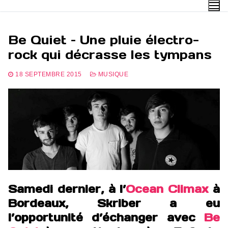
Aller
au
contenu
Be Quiet – Une pluie électro-
rock qui décrasse les tympans
18 SEPTEMBRE 2015
MUSIQUE
Samedi dernier, à l’
Ocean Climax
à
Bordeaux, Skriber a eu
l’opportunité d’échanger avec
Be