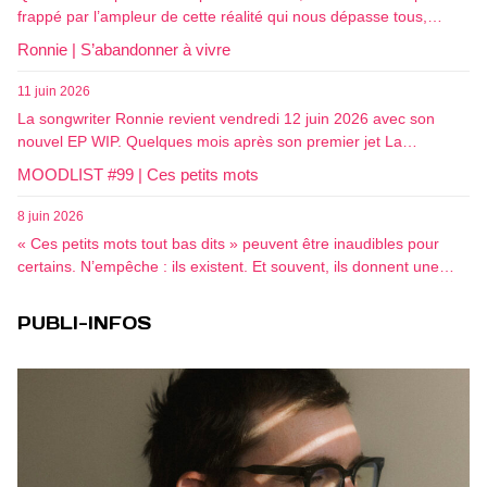
frappé par l’ampleur de cette réalité qui nous dépasse tous,…
Ronnie | S’abandonner à vivre
11 juin 2026
La songwriter Ronnie revient vendredi 12 juin 2026 avec son
nouvel EP WIP. Quelques mois après son premier jet La…
MOODLIST #99 | Ces petits mots
8 juin 2026
« Ces petits mots tout bas dits » peuvent être inaudibles pour
certains. N’empêche : ils existent. Et souvent, ils donnent une…
PUBLI-INFOS