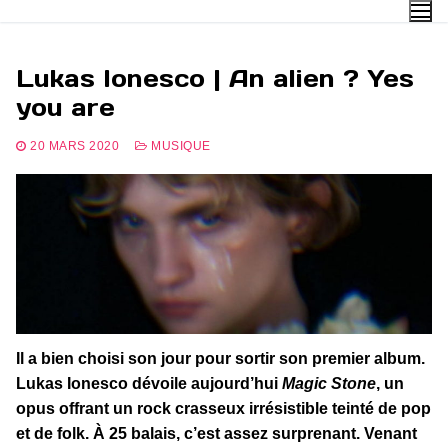
Aller
au
contenu
Lukas Ionesco | An alien ? Yes
you are
20 MARS 2020
MUSIQUE
Il a bien choisi son jour pour sortir son premier album.
Lukas Ionesco dévoile aujourd’hui
Magic Stone
, un
opus offrant un rock crasseux irrésistible teinté de pop
et de folk. À 25 balais, c’est assez surprenant. Venant