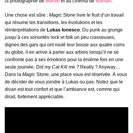
la photographie de
Mamie
et au cinéma de
Maman
.
Une chose est sûre :
Magic Stone
livre le fruit d’un travail
qui résume les transitions, les évolutions et les
réinterprétations de
Lukas Ionesco
. Du punk au grunge
jusqu’à ces sonorités rock et folk un peu crasseuses,
dignes des gars qui ont roulé leur bosse aux quatre coins
du globe, il en arrive à parler aux arbres lorsqu’il ne se
confronte pas à ses émotions pour la énième fois en une
seule journée.
Did my Cat Kill me ?
Really ? Anyway…
Dans la
Magic Stone
, une place vous est réservée. À vous
de décider de vous joindre à Lukas ou pas. Notez que le
divan est tout confort et que l’ambiance est, comme qui
dirait, fortement appréciable.