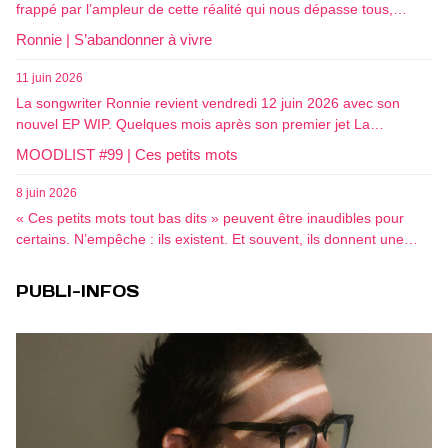
frappé par l’ampleur de cette réalité qui nous dépasse tous,…
Ronnie | S’abandonner à vivre
11 juin 2026
La songwriter Ronnie revient vendredi 12 juin 2026 avec son
nouvel EP WIP. Quelques mois après son premier jet La…
MOODLIST #99 | Ces petits mots
8 juin 2026
« Ces petits mots tout bas dits » peuvent être inaudibles pour
certains. N’empêche : ils existent. Et souvent, ils donnent une…
PUBLI-INFOS