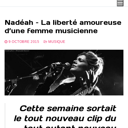
Aller
au
contenu
Nadéah – La liberté amoureuse
d’une femme musicienne
9 OCTOBRE 2015
MUSIQUE
Cette semaine sortait
le tout nouveau clip du