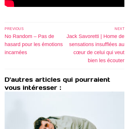
Navigation
PREVIOUS
NEXT
de
Previous
Next
No Random – Pas de
Jack Savoretti | Home de
l’article
post:
post:
hasard pour les émotions
sensations insufflées au
incarnées
cœur de celui qui veut
bien les écouter
D'autres articles qui pourraient
vous intéresser :