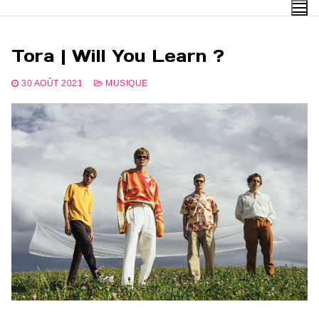
Aller
au
contenu
Tora | Will You Learn ?
30 AOÛT 2021
MUSIQUE