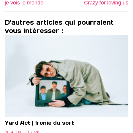
l’article
post:
post:
je vois le monde
Crazy for loving us
D'autres articles qui pourraient
vous intéresser :
Yard Act | Ironie du sort
14 JUILLET 2026