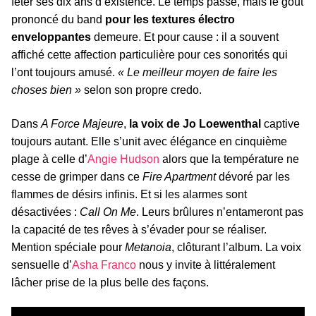
fêter ses dix ans d’existence. Le temps passe, mais le goût
prononcé du band
pour les textures électro
enveloppantes
demeure. Et pour cause : il a souvent
affiché cette affection particulière pour ces sonorités qui
l’ont toujours amusé.
« Le meilleur moyen de faire les
choses bien »
selon son propre credo.
Dans
A Force Majeure
,
la voix de Jo Loewenthal
captive
toujours autant. Elle s’unit avec élégance en cinquième
plage à celle d’
Angie Hudson
alors que la température ne
cesse de grimper dans ce
Fire Apartment
dévoré par les
flammes de désirs infinis. Et si les alarmes sont
désactivées :
Call On Me
. Leurs brûlures n’entameront pas
la capacité de tes rêves à s’évader pour se réaliser.
Mention spéciale pour
Metanoia
, clôturant l’album. La voix
sensuelle d’
Asha Franco
nous y invite à littéralement
lâcher prise de la plus belle des façons.