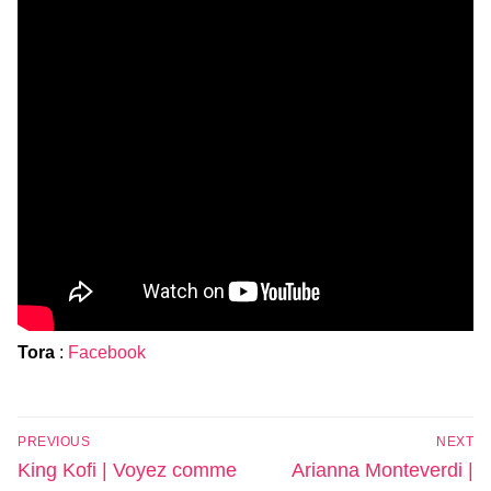
Tora
:
Facebook
Navigation
PREVIOUS
NEXT
de
Previous
Next
King Kofi | Voyez comme
Arianna Monteverdi |