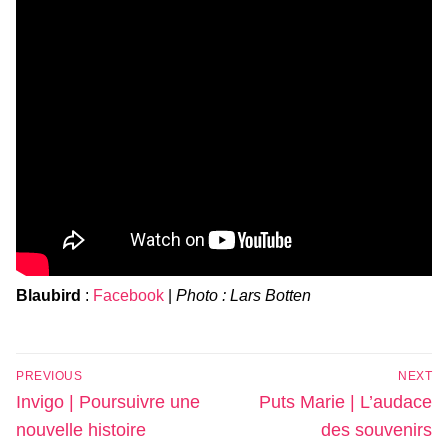
Blaubird
:
Facebook
|
Photo : Lars Botten
Navigation
PREVIOUS
NEXT
de
Previous
Next
Invigo | Poursuivre une
Puts Marie | L’audace
l’article
post:
post:
nouvelle histoire
des souvenirs