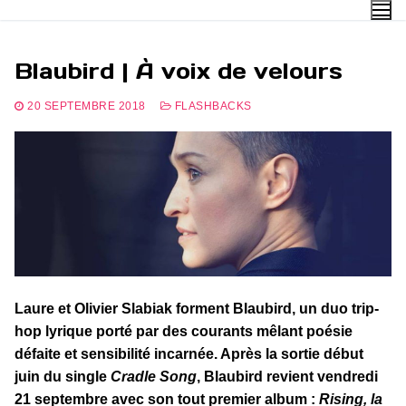
Aller
au
contenu
Blaubird | À voix de velours
20 SEPTEMBRE 2018
FLASHBACKS
Laure et Olivier Slabiak forment Blaubird, un duo trip-
hop lyrique porté par des courants mêlant poésie
défaite et sensibilité incarnée. Après la sortie début
juin du single
Cradle Song
, Blaubird revient vendredi
21 septembre avec son tout premier album :
Rising, la