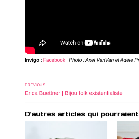
Invigo
:
Facebook
|
Photo : Axel VanVan et Adèle Pr
Navigation
PREVIOUS
de
Previous
Erica Buettner | Bijou folk existentialiste
post:
l’article
D'autres articles qui pourraient