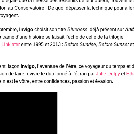
 d’égale que la finesse des ressentis de leur auteur, trouvent le
olon au Conservatoire ! De quoi dépasser la technique pour aller
voyagent.
eptembre,
Invigo
choisit son titre
Blueness
, déjà présent sur
Artif
 trame d’une histoire se faisait l’écho de celle de la trilogie
 Linklater
entre 1995 et 2013 :
Before Sunrise
,
Before Sunset
et
ent, façon
Invigo,
l’aventure de l’être, ce voyageur du temps et 
sion de faire revivre le duo formé à l’écran par
Julie Delpy
et
Eth
e n’est le vôtre, entre confidences, passion et évasion.