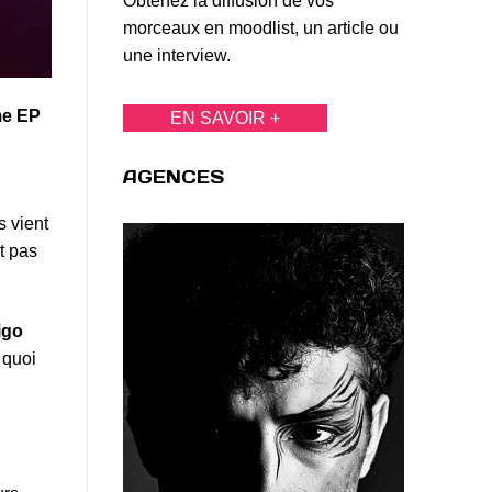
Obtenez la diffusion de vos
morceaux en moodlist, un article ou
une interview.
me EP
EN SAVOIR +
AGENCES
 vient
t pas
igo
 quoi