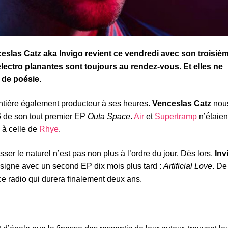
ceslas Catz aka Invigo revient ce vendredi avec son troisiè
 électro planantes sont toujours au rendez-vous. Et elles ne
 de poésie.
 entière également producteur à ses heures.
Venceslas Catz
nous
16 de son tout premier EP
Outa Space
.
Air
et
Supertramp
n’étaien
à à celle de
Rhye
.
asser le naturel n’est pas non plus à l’ordre du jour. Dès lors,
Inv
s signe avec un second EP dix mois plus tard :
Artificial Love
. De
ce radio qui durera finalement deux ans.