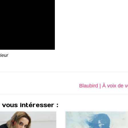
ieur
Next
Blaubird | À voix de 
post:
 vous intéresser :