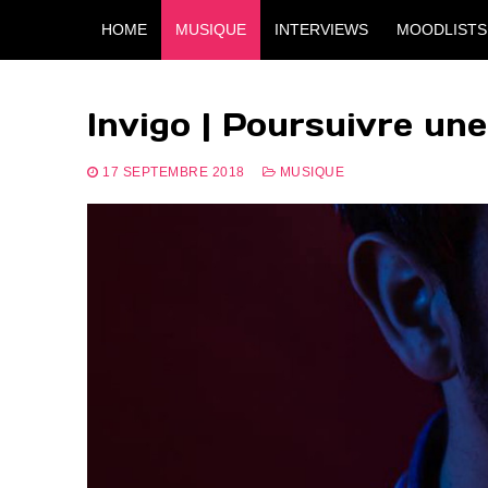
Aller
HOME
MUSIQUE
INTERVIEWS
MOODLISTS
au
contenu
Invigo | Poursuivre une
17 SEPTEMBRE 2018
MUSIQUE