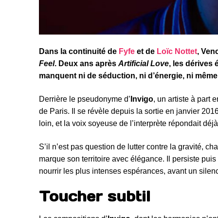
Dans la continuité de
Fyfe
et de
Loïc Nottet
, Ven
Feel
. Deux ans après
Artificial Love
, les dérives
manquent ni de séduction, ni d’énergie, ni même
Derrière le pseudonyme d’
Invigo
, un artiste à part
de Paris. Il se révèle depuis la sortie en janvier 20
loin, et la voix soyeuse de l’interprète répondait déj
S’il n’est pas question de lutter contre la gravité, ch
marque son territoire avec élégance. Il persiste pui
nourrir les plus intenses espérances, avant un silen
Toucher subtil