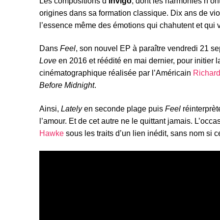
Les compositions d’
Invigo
, dont les harmonies n’ont
origines dans sa formation classique. Dix ans de vi
l’essence même des émotions qui chahutent et qui 
Dans
Feel
, son nouvel EP à paraître vendredi 21 s
Love
en 2016 et réédité en mai dernier, pour initier la
cinématographique réalisée par l’Américain
Richard
Before Midnight
.
Ainsi,
Lately
en seconde plage puis
Feel
réinterprèt
l’amour. Et de cet autre ne le quittant jamais. L’occa
Hawke
sous les traits d’un lien inédit, sans nom si c