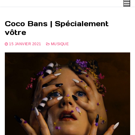
Aller
au
contenu
Coco Bans | Spécialement
vôtre
15 JANVIER 2021
MUSIQUE