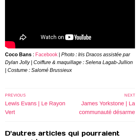
Coco Bans
:
Facebook
|
Photo : Iris Dracos assistée par
Dylan Jolly | Coiffure & maquillage : Selena Lagab-Jullion
| Costume : Salomé Brussieux
Navigation
PREVIOUS
NEXT
de
Previous
Next
Lewis Evans | Le Rayon
James Yorkstone | La
l’article
post:
post:
Vert
communauté désarme
D'autres articles qui pourraient