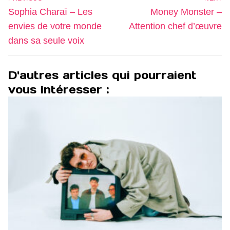
de
Previous
Next
Sophia Charaï – Les
Money Monster –
l’article
post:
post:
envies de votre monde
Attention chef d’œuvre
dans sa seule voix
D'autres articles qui pourraient
vous intéresser :