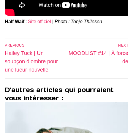
Half Waif
:
Site officiel
|
Photo : Tonje Thilesen
Navigation
PREVIOUS
NEXT
de
Previous
Next
Hailey Tuck | Un
MOODLIST #14 | À force
l’article
post:
post:
soupçon d’ombre pour
de
une lueur nouvelle
D'autres articles qui pourraient
vous intéresser :