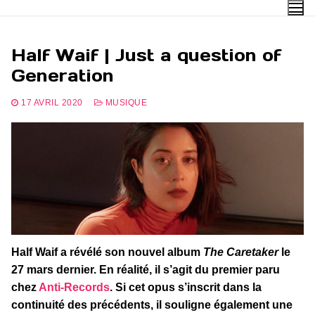
Aller
au
contenu
Half Waif | Just a question of
Generation
17 AVRIL 2020
MUSIQUE
Half Waif a révélé son nouvel album
The Caretaker
le
27 mars dernier. En réalité, il s’agit du premier paru
chez
Anti-Records
. Si cet opus s’inscrit dans la
continuité des précédents, il souligne également une