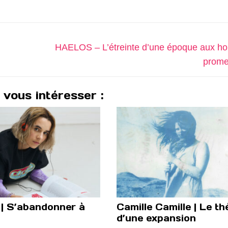
Next
HAELOS – L’étreinte d’une époque aux ho
post:
prome
 vous intéresser :
 | S’abandonner à
Camille Camille | Le th
d’une expansion