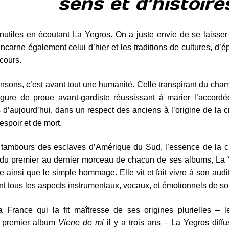
sens et d’histoire
utiles en écoutant La Yegros. On a juste envie de se laisser 
incarne également celui d’hier et les traditions de cultures, d’
cours.
sons, c’est avant tout une humanité. Celle transpirant du cha
igure de proue avant-gardiste réussissant à marier l’accordé
d’aujourd’hui, dans un respect des anciens à l’origine de la c
espoir et de mort.
s tambours des esclaves d’Amérique du Sud, l’essence de la 
ns du premier au dernier morceau de chacun de ses albums, La
 ainsi que le simple hommage. Elle vit et fait vivre à son audi
nt tous les aspects instrumentaux, vocaux, et émotionnels de son
France qui la fit maîtresse de ses origines plurielles – l
on premier album
Viene de mi
il y a trois ans – La Yegros diff