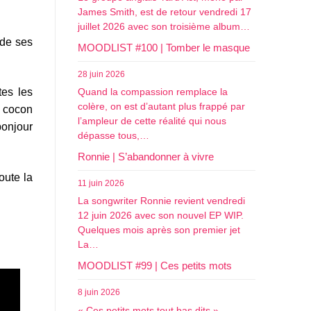
James Smith, est de retour vendredi 17
juillet 2026 avec son troisième album…
 de ses
MOODLIST #100 | Tomber le masque
28 juin 2026
tes les
Quand la compassion remplace la
colère, on est d’autant plus frappé par
n cocon
l’ampleur de cette réalité qui nous
bonjour
dépasse tous,…
Ronnie | S’abandonner à vivre
oute la
11 juin 2026
La songwriter Ronnie revient vendredi
12 juin 2026 avec son nouvel EP WIP.
Quelques mois après son premier jet
La…
MOODLIST #99 | Ces petits mots
8 juin 2026
« Ces petits mots tout bas dits »