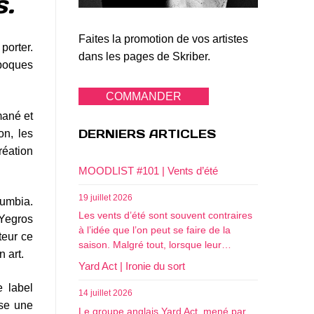
s.
Faites la promotion de vos artistes
porter.
dans les pages de Skriber.
époques
COMMANDER
mané et
DERNIERS ARTICLES
on, les
réation
MOODLIST #101 | Vents d’été
19 juillet 2026
cumbia.
Les vents d’été sont souvent contraires
 Yegros
à l’idée que l’on peut se faire de la
teur ce
saison. Malgré tout, lorsque leur…
 art.
Yard Act | Ironie du sort
e label
14 juillet 2026
use une
Le groupe anglais Yard Act, mené par