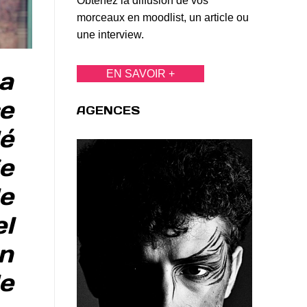
Obtenez la diffusion de vos
morceaux en moodlist, un article ou
une interview.
a
EN SAVOIR +
ce
AGENCES
lé
e
de
el
un
e