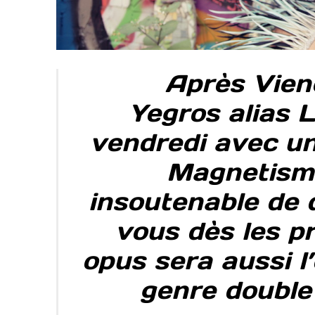
Après Vien
Yegros alias 
vendredi avec un
Magnetismo
insoutenable de 
vous dès les p
opus sera aussi l
genre double