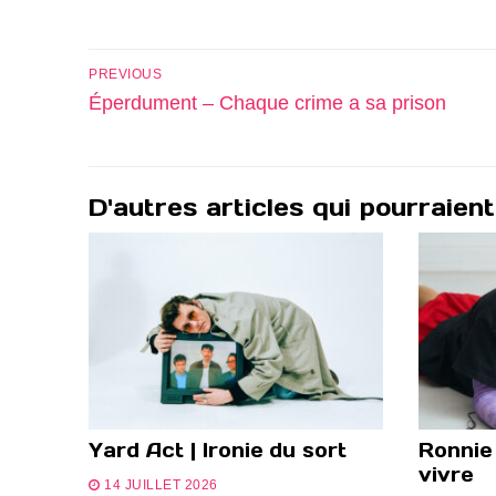
Navigation
PREVIOUS
de
Previous
Éperdument – Chaque crime a sa prison
post:
l’article
D'autres articles qui pourraient
Yard Act | Ironie du sort
Ronnie
vivre
14 JUILLET 2026