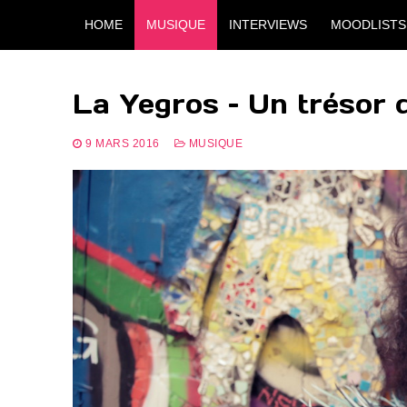
Aller
HOME
MUSIQUE
INTERVIEWS
MOODLISTS
au
contenu
La Yegros – Un trésor d
9 MARS 2016
MUSIQUE