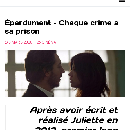
Aller
au
contenu
Éperdument – Chaque crime a
sa prison
5 MARS 2016
CINÉMA
Après avoir écrit et
réalisé Juliette en