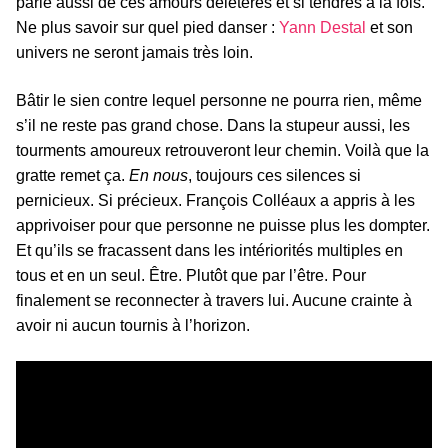
parle aussi de ces amours délétères et si tendres à la fois.
Ne plus savoir sur quel pied danser :
Yann Destal
et son
univers ne seront jamais très loin.
Bâtir le sien contre lequel personne ne pourra rien, même
s’il ne reste pas grand chose. Dans la stupeur aussi, les
tourments amoureux retrouveront leur chemin. Voilà que la
gratte remet ça.
En nous
, toujours ces silences si
pernicieux. Si précieux. François Colléaux a appris à les
apprivoiser pour que personne ne puisse plus les dompter.
Et qu’ils se fracassent dans les intériorités multiples en
tous et en un seul. Être. Plutôt que par l’être. Pour
finalement se reconnecter à travers lui. Aucune crainte à
avoir ni aucun tournis à l’horizon.