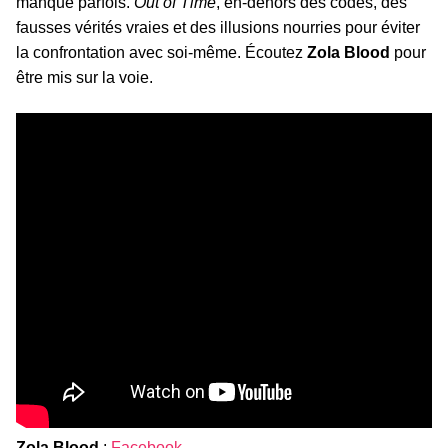
manque parfois.
Out of Time
, en-dehors des codes, des
fausses vérités vraies et des illusions nourries pour éviter
la confrontation avec soi-même. Écoutez
Zola Blood
pour
être mis sur la voie.
Zola Blood
:
Facebook