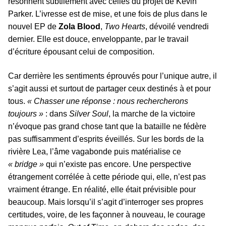
résonnent subtilement avec celles du projet de Kevin
Parker. L’ivresse est de mise, et une fois de plus dans le
nouvel EP de
Zola Blood
,
Two Hearts
, dévoilé vendredi
dernier. Elle est douce, enveloppante, par le travail
d’écriture épousant celui de composition.
Car derrière les sentiments éprouvés pour l’unique autre, il
s’agit aussi et surtout de partager ceux destinés à et pour
tous.
« Chasser une réponse : nous rechercherons
toujours »
: dans
Silver Soul
, la marche de la victoire
n’évoque pas grand chose tant que la bataille ne fédère
pas suffisamment d’esprits éveillés. Sur les bords de la
rivière Lea, l’âme vagabonde puis matérialise ce
« bridge »
qui n’existe pas encore. Une perspective
étrangement corrélée à cette période qui, elle, n’est pas
vraiment étrange. En réalité, elle était prévisible pour
beaucoup. Mais lorsqu’il s’agit d’interroger ses propres
certitudes, voire, de les façonner à nouveau, le courage