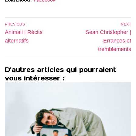
Navigation
PREVIOUS
NEXT
de
Previous
Next
Animali | Récits
Sean Christopher |
l’article
post:
post:
alternatifs
Errances et
tremblements
D'autres articles qui pourraient
vous intéresser :