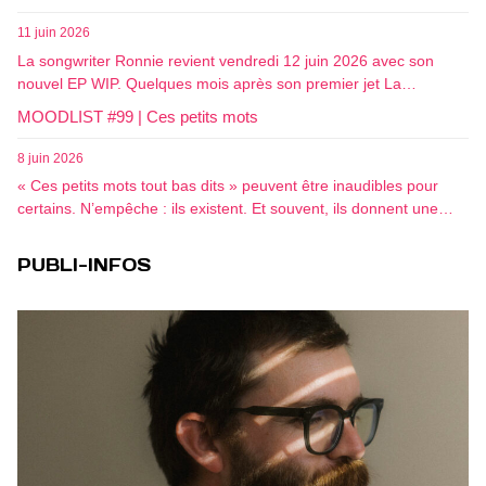
11 juin 2026
La songwriter Ronnie revient vendredi 12 juin 2026 avec son
nouvel EP WIP. Quelques mois après son premier jet La…
MOODLIST #99 | Ces petits mots
8 juin 2026
« Ces petits mots tout bas dits » peuvent être inaudibles pour
certains. N’empêche : ils existent. Et souvent, ils donnent une…
PUBLI-INFOS