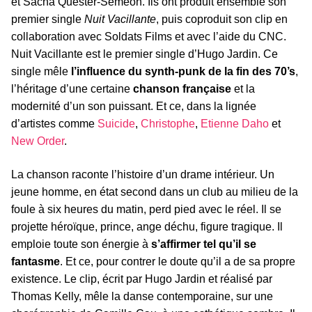
et Sacha Quester-Séméon. Ils ont produit ensemble son
premier single
Nuit Vacillante
, puis coproduit son clip en
collaboration avec Soldats Films et avec l’aide du CNC.
Nuit Vacillante est le premier single d’Hugo Jardin. Ce
single mêle
l’influence du synth-punk de la fin des 70’s
,
l’héritage d’une certaine
chanson française
et la
modernité d’un son puissant. Et ce, dans la lignée
d’artistes comme
Suicide
,
Christophe
,
Etienne Daho
et
New Order
.
La chanson raconte l’histoire d’un drame intérieur. Un
jeune homme, en état second dans un club au milieu de la
foule à six heures du matin, perd pied avec le réel. Il se
projette héroïque, prince, ange déchu, figure tragique. Il
emploie toute son énergie à
s’affirmer tel qu’il se
fantasme
. Et ce, pour contrer le doute qu’il a de sa propre
existence. Le clip, écrit par Hugo Jardin et réalisé par
Thomas Kelly, mêle la danse contemporaine, sur une