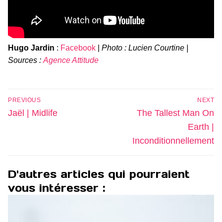
Hugo Jardin
:
Facebook
|
Photo : Lucien Courtine |
Sources :
Agence Attitude
Navigation
PREVIOUS
NEXT
de
Previous
Next
Jaël | Midlife
The Tallest Man On
l’article
post:
post:
Earth |
Inconditionnellement
D'autres articles qui pourraient
vous intéresser :