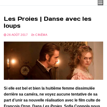
Aller
au
contenu
Les Proies | Danse avec les
loups
26 AOÛT 2017
CINÉMA
Si elle est bel et bien la huitième femme dissimulée
derrière sa caméra, ne voyez aucune tentative de sa
part d’unir sa nouvelle réalisation avec le film culte de
François Ozon. Dans
Les Proies
, Sofia Coppola nous