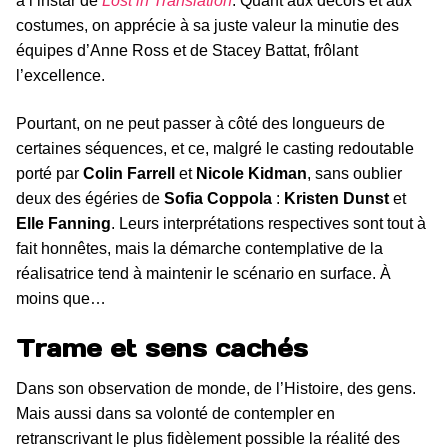
à l’instar de
Lost in Translation
. Quant aux décors et aux
costumes, on apprécie à sa juste valeur la minutie des
équipes d’Anne Ross et de Stacey Battat, frôlant
l’excellence.
Pourtant, on ne peut passer à côté des longueurs de
certaines séquences, et ce, malgré le casting redoutable
porté par
Colin Farrell
et
Nicole Kidman
, sans oublier
deux des égéries de
Sofia Coppola
:
Kristen Dunst
et
Elle Fanning
. Leurs interprétations respectives sont tout à
fait honnêtes, mais la démarche contemplative de la
réalisatrice tend à maintenir le scénario en surface. À
moins que…
Trame et sens cachés
Dans son observation de monde, de l’Histoire, des gens.
Mais aussi dans sa volonté de contempler en
retranscrivant le plus fidèlement possible la réalité des