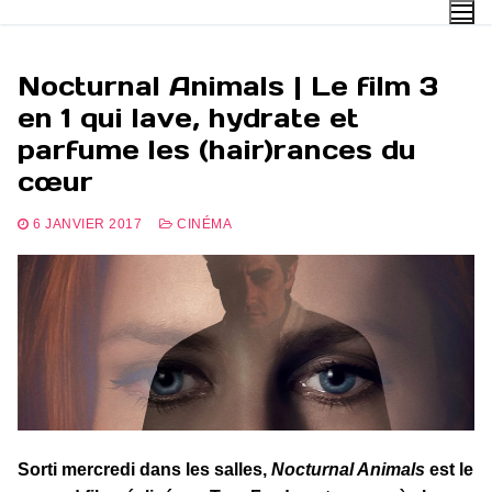
Aller
au
contenu
Nocturnal Animals | Le film 3
en 1 qui lave, hydrate et
parfume les (hair)rances du
cœur
6 JANVIER 2017
CINÉMA
Sorti mercredi dans les salles,
Nocturnal Animals
est le