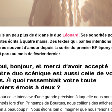
uis un peu plus de dix ans le duo
Léonard
. Ses sonorités p
xtes écrits à quatre mains. Des textes qui, par les intentions
t très souvent d’amour depuis la sortie du premier EP épon
st paru au mois de février dernier.
ul, bonjour, et merci d’avoir accepté
votre duo scénique est aussi celle de v
s. À quoi ressemblait votre toute
miers émois à deux ?
 pour cette interview d’une grande précision à laquelle nous nou
rés lors d’un Printemps de Bourges, nous collions des affiche
: on a beaucoup ri. Nous étions loin d’imaginer que nous ferions 