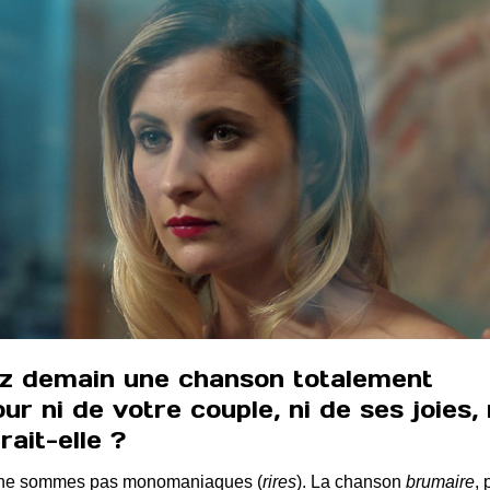
iez demain une chanson totalement
ur ni de votre couple, ni de ses joies, 
ait-elle ?
us ne sommes pas monomaniaques (
rires
). La chanson
brumaire
, 