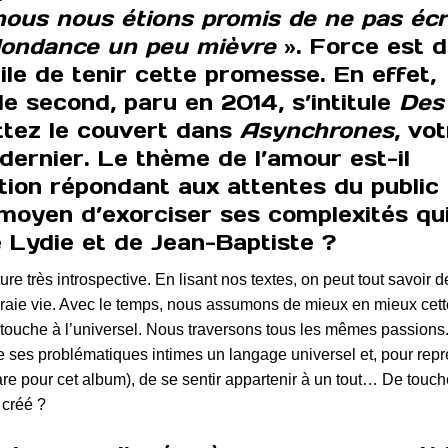
us nous étions promis de ne pas écr
edondance un peu mièvre
». Force est 
cile de tenir cette promesse. En effet,
e second, paru en 2014, s’intitule
Des
ttez le couvert dans
Asynchrones
, vo
 dernier. Le thème de l’amour est-il
tion répondant aux attentes du public
 moyen d’exorciser ses complexités qu
e Lydie et de Jean-Baptiste ?
e très introspective. En lisant nos textes, on peut tout savoir d
vraie vie. Avec le temps, nous assumons de mieux en mieux cett
ouche à l’universel. Nous traversons tous les mêmes passions.
e ses problématiques intimes un langage universel et, pour rep
are pour cet album), de se sentir appartenir à un tout… De touch
 créé ?