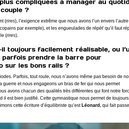
s plus compliquées à manager au quoti
 couple ?
nt (
rires
), l’exigence extrême que nous avons l’un envers l’autre
copains par exemple), et les engueulades de répét’ qu’il faut ré
le (
rires
).
il toujours facilement réalisable, ou l’
t parfois prendre la barre pour
o sur les bons rails ?
odes. Parfois, tout roule, nous n’avons même pas besoin de n
t la guerre et nous engageons un bras de fer qui nous permet
s avons chacun des qualités très différentes qui font notre forc
 il est bien justifié. Cette gymnastique nous permet de toujour
mons cette écriture d’équilibriste qu’est
Léonard,
qui fait pass