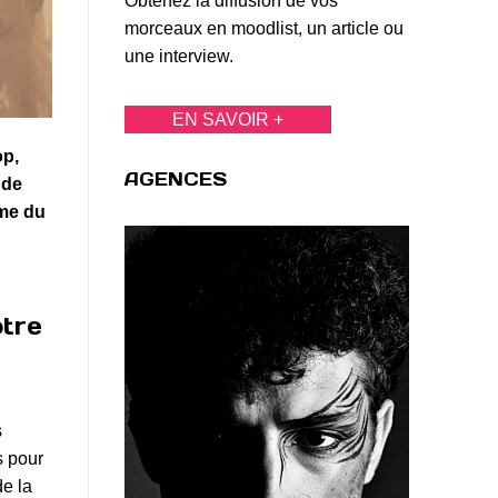
Obtenez la diffusion de vos
morceaux en moodlist, un article ou
une interview.
EN SAVOIR +
op,
AGENCES
 de
yme du
otre
s
s pour
de la