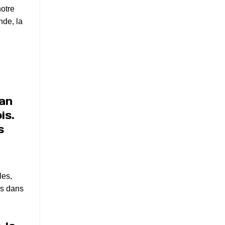
notre
nde, la
Van
is.
s
les,
is dans