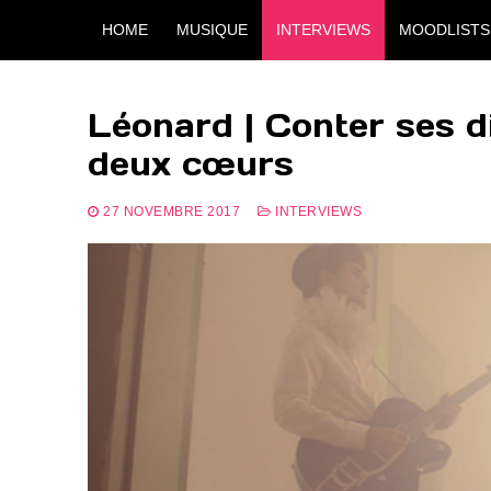
Aller
HOME
MUSIQUE
INTERVIEWS
MOODLISTS
au
contenu
Léonard | Conter ses d
deux cœurs
27 NOVEMBRE 2017
INTERVIEWS