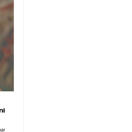
ni
par