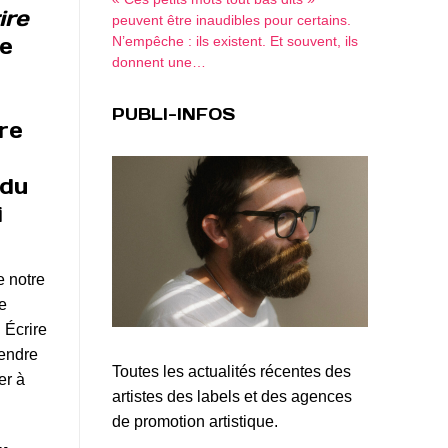
ire
peuvent être inaudibles pour certains.
de
N’empêche : ils existent. Et souvent, ils
donnent une…
PUBLI-INFOS
tre
 du
i
e notre
e
 Écrire
rendre
Toutes les actualités récentes des
er à
artistes des labels et des agences
de promotion artistique.