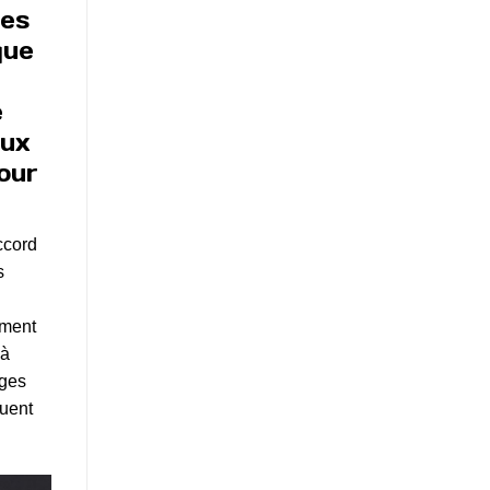
ses
que
e
aux
our
ccord
s
iment
 à
ages
quent