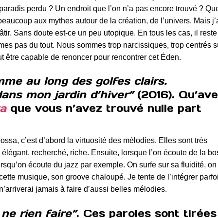
n paradis perdu ? Un endroit que l’on n’a pas encore trouvé ? Que
beaucoup aux mythes autour de la création, de l’univers. Mais j’
âtir. Sans doute est-ce un peu utopique. En tous les cas, il reste
mes pas du tout. Nous sommes trop narcissiques, trop centrés s
ut être capable de renoncer pour rencontrer cet Éden.
me au long des golfes clairs.
ans mon jardin d’hiver”
(2016). Qu’ave
a
que vous n’avez trouvé nulle part
ssa, c’est d’abord la virtuosité des mélodies. Elles sont très
 élégant, recherché, riche. Ensuite, lorsque l’on écoute de la bo
orsqu’on écoute du jazz par exemple. On surfe sur sa fluidité, on
e cette musique, son groove chaloupé. Je tente de l’intégrer parfo
arriverai jamais à faire d’aussi belles mélodies.
ne rien faire”
. Ces paroles sont tirée