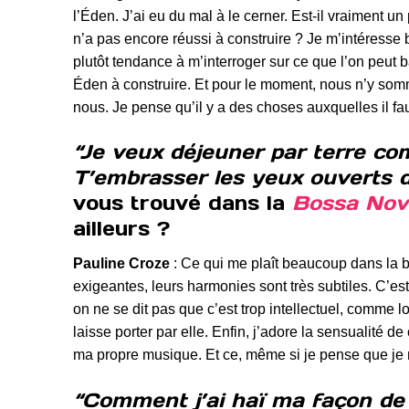
l’Éden. J’ai eu du mal à le cerner. Est-il vraiment u
n’a pas encore réussi à construire ? Je m’intéresse 
plutôt tendance à m’interroger sur ce que l’on peut b
Éden à construire. Et pour le moment, nous n’y som
nous. Je pense qu’il y a des choses auxquelles il fa
“Je veux déjeuner par terre com
T’embrasser les yeux ouverts d
vous trouvé dans la
Bossa Nov
ailleurs ?
Pauline Croze
: Ce qui me plaît beaucoup dans la bo
exigeantes, leurs harmonies sont très subtiles. C’est
on ne se dit pas que c’est trop intellectuel, comme l
laisse porter par elle. Enfin, j’adore la sensualité d
ma propre musique. Et ce, même si je pense que je n’
“Comment j’ai haï ma façon de 