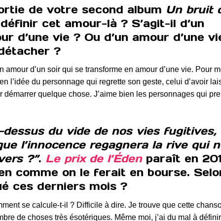
sortie de votre second album
Un bruit 
éfinir cet amour-là ? S’agit-il d’un
ur d’une vie ? Ou d’un amour d’une vi
 détacher ?
d’un amour d’un soir qui se transforme en amour d’une vie. Pour m
n l’idée du personnage qui regrette son geste, celui d’avoir lai
pour démarrer quelque chose. J’aime bien les personnages qui pr
u-dessus du vide de nos vies fugitives,
sque l’innocence regagnera la rive qui 
vers ?”
.
Le prix de l’Éden
paraît en 201
den comme on le ferait en bourse. Selo
ué ces derniers mois ?
mment se calcule-t-il ? Difficile à dire. Je trouve que cette chans
ombre de choses très ésotériques. Même moi, j’ai du mal à définir