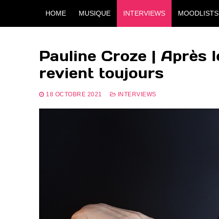
Aller
HOME
MUSIQUE
INTERVIEWS
MOODLISTS
au
contenu
Pauline Croze | Après l
revient toujours
18 OCTOBRE 2021
INTERVIEWS