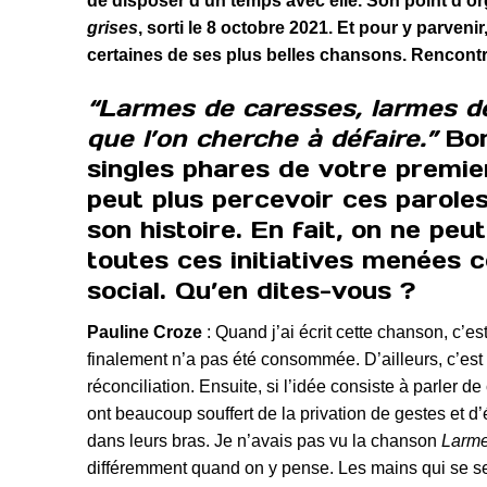
de disposer d’un temps avec elle. Son point d’or
grises
, sorti le 8 octobre 2021. Et pour y parven
certaines de ses plus belles chansons. Rencontr
“Larmes de caresses, larmes de
que l’on cherche à défaire.”
Bon
singles phares de votre premie
peut plus percevoir ces paroles
son histoire. En fait, on ne p
toutes ces initiatives menées c
social. Qu’en dites-vous ?
Pauline Croze
: Quand j’ai écrit cette chanson, c’es
finalement n’a pas été consommée. D’ailleurs, c’est po
réconciliation. Ensuite, si l’idée consiste à parler 
ont beaucoup souffert de la privation de gestes et d
dans leurs bras. Je n’avais pas vu la chanson
Larm
différemment quand on y pense. Les mains qui se se