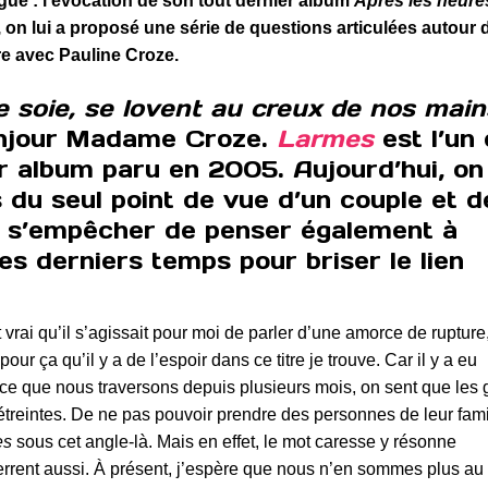
gue : l’évocation de son tout dernier album
Après les heure
ir, on lui a proposé une série de questions articulées autour 
e avec Pauline Croze.
 soie, se lovent au creux de nos main
jour Madame Croze.
Larmes
est l’un
r album paru en 2005. Aujourd’hui, on
 du seul point de vue d’un couple et d
eut s’empêcher de penser également à
es derniers temps pour briser le lien
t vrai qu’il s’agissait pour moi de parler d’une amorce de rupture
ur ça qu’il y a de l’espoir dans ce titre je trouve. Car il y a eu
de ce que nous traversons depuis plusieurs mois, on sent que les
’étreintes. De ne pas pouvoir prendre des personnes de leur fami
es
sous cet angle-là. Mais en effet, le mot caresse y résonne
rrent aussi. À présent, j’espère que nous n’en sommes plus au