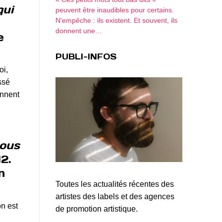
qui
peuvent être inaudibles pour certains.
N’empêche : ils existent. Et souvent, ils
donnent une…
e
PUBLI-INFOS
oi,
ssé
ennent
nous
2.
n
Toutes les actualités récentes des
artistes des labels et des agences
on est
de promotion artistique.