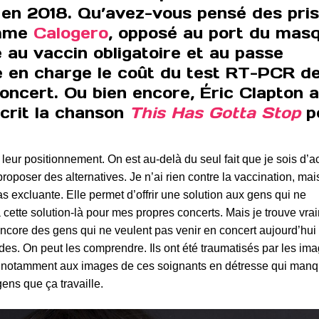
 en 2018. Qu’avez-vous pensé des pri
omme
Calogero
, opposé au port du mas
 au vaccin obligatoire et au passe
re en charge le coût du test RT-PCR d
ncert. Ou bien encore, Éric Clapton 
crit la chanson
This Has Gotta Stop
p
 leur positionnement. On est au-delà du seul fait que je sois d’a
proposer des alternatives. Je n’ai rien contre la vaccination, mai
s excluante. Elle permet d’offrir une solution aux gens qui ne
à cette solution-là pour mes propres concerts. Mais je trouve vra
 encore des gens qui ne veulent pas venir en concert aujourd’hui
des. On peut les comprendre. Ils ont été traumatisés par les im
se notamment aux images de ces soignants en détresse qui man
ens que ça travaille.