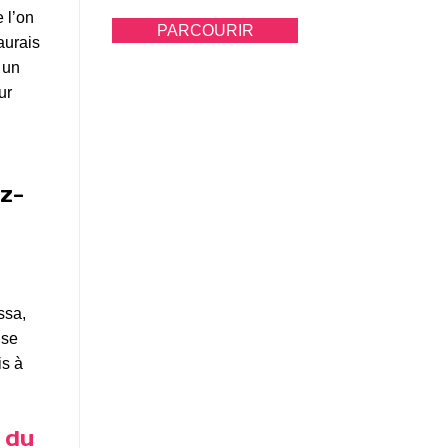
 l’on
PARCOURIR
aurais
 un
ur
z-
ssa,
 se
is à
s
du