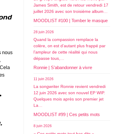
James Smith, est de retour vendredi 17
juillet 2026 avec son troisième album…
fond
MOODLIST #100 | Tomber le masque
28 juin 2026
Quand la compassion remplace la
colère, on est d’autant plus frappé par
l’ampleur de cette réalité qui nous
s nous
dépasse tous,…
,
Ronnie | S’abandonner à vivre
 Cela
nes
11 juin 2026
La songwriter Ronnie revient vendredi
12 juin 2026 avec son nouvel EP WIP.
T
Quelques mois après son premier jet
La…
MOODLIST #99 | Ces petits mots
.
8 juin 2026
« Ces petits mots tout bas dits »