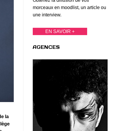
Obtenez la diffusion de vos
morceaux en moodlist, un article ou
une interview.
EN SAVOIR +
AGENCES
de la
ilège