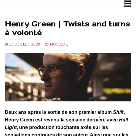
Aller
au
contenu
Henry Green | Twists and turns
à volonté
10 JUILLET 2020
MUSIQUE
Deux ans après la sortie de son premier album
Shift
,
Henry Green est revenu la semaine dernière avec
Half
Light
, une production touchante axée sur les
sensations contraires de son auteur. Ainsi que sur les