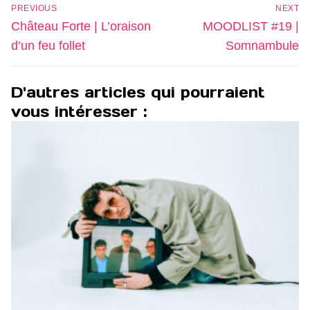
Navigation
PREVIOUS
NEXT
de
Previous
Next
Château Forte | L’oraison
MOODLIST #19 |
l’article
post:
post:
d’un feu follet
Somnambule
D'autres articles qui pourraient
vous intéresser :