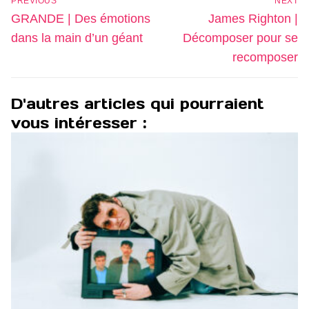
PREVIOUS
NEXT
de
Previous
Next
GRANDE | Des émotions
James Righton |
l’article
post:
post:
dans la main d’un géant
Décomposer pour se
recomposer
D'autres articles qui pourraient
vous intéresser :