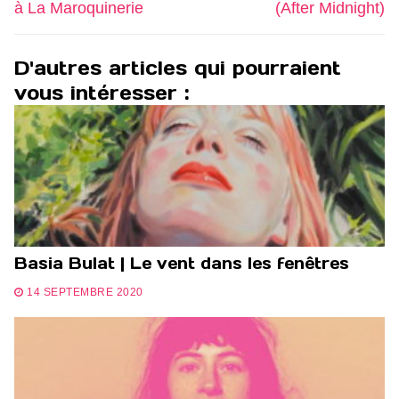
l’article
post:
post:
à La Maroquinerie
(After Midnight)
D'autres articles qui pourraient
vous intéresser :
Basia Bulat | Le vent dans les fenêtres
14 SEPTEMBRE 2020