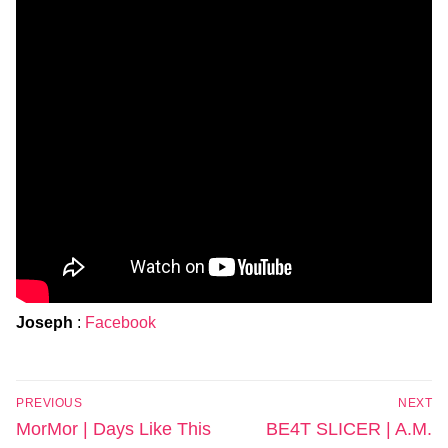
Joseph
:
Facebook
Navigation
PREVIOUS
NEXT
de
Previous
Next
MorMor | Days Like This
BE4T SLICER | A.M.