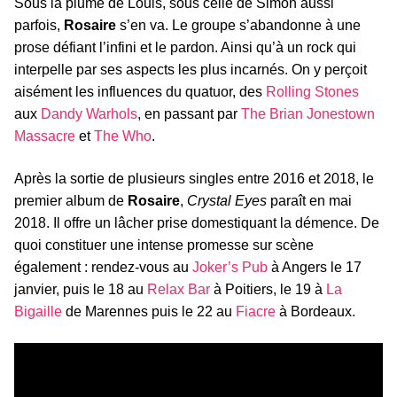
Sous la plume de Louis, sous celle de Simon aussi
parfois,
Rosaire
s’en va. Le groupe s’abandonne à une
prose défiant l’infini et le pardon. Ainsi qu’à un rock qui
interpelle par ses aspects les plus incarnés. On y perçoit
aisément les influences du quatuor, des
Rolling Stones
aux
Dandy Warhols
, en passant par
The Brian Jonestown
Massacre
et
The Who
.
Après la sortie de plusieurs singles entre 2016 et 2018, le
premier album de
Rosaire
,
Crystal Eyes
paraît en mai
2018. Il offre un lâcher prise domestiquant la démence. De
quoi constituer une intense promesse sur scène
également : rendez-vous au
Joker’s Pub
à Angers le 17
janvier, puis le 18 au
Relax Bar
à Poitiers, le 19 à
La
Bigaille
de Marennes puis le 22 au
Fiacre
à Bordeaux.