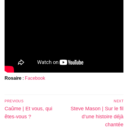
Rosaire
:
Facebook
Navigation
PREVIOUS
NEXT
de
Previous
Next
Caûme | Et vous, qui
Steve Mason | Sur le fil
l’article
post:
post:
êtes-vous ?
d’une histoire déjà
chantée