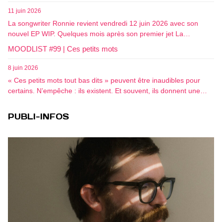
11 juin 2026
La songwriter Ronnie revient vendredi 12 juin 2026 avec son
nouvel EP WIP. Quelques mois après son premier jet La…
MOODLIST #99 | Ces petits mots
8 juin 2026
« Ces petits mots tout bas dits » peuvent être inaudibles pour
certains. N’empêche : ils existent. Et souvent, ils donnent une…
PUBLI-INFOS