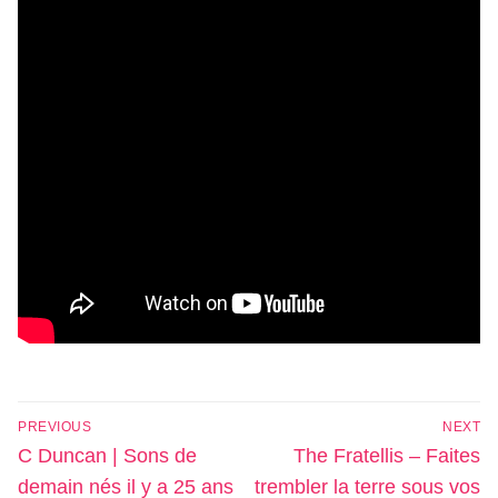
Navigation
PREVIOUS
NEXT
de
Previous
Next
C Duncan | Sons de
The Fratellis – Faites
l’article
post:
post:
demain nés il y a 25 ans
trembler la terre sous vos