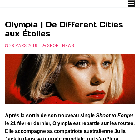
Aller
au
contenu
Olympia | De Different Cities
aux Étoiles
28 MARS 2019
SHORT NEWS
Après la sortie de son nouveau single
Shoot to Forget
le 21 février dernier, Olympia est repartie sur les routes.
Elle accompagne sa compatriote australienne Julia
Jacklin dans sa tournée mondiale, qui s’arrêtera