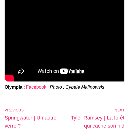
Olympia
:
Facebook
|
Photo :
Cybele Malinowski
Navigation
PREVIOUS
NEXT
de
Previous
Next
Springwater | Un autre
Tyler Ramsey | La forêt
l’article
post:
post:
verre ?
qui cache son nid