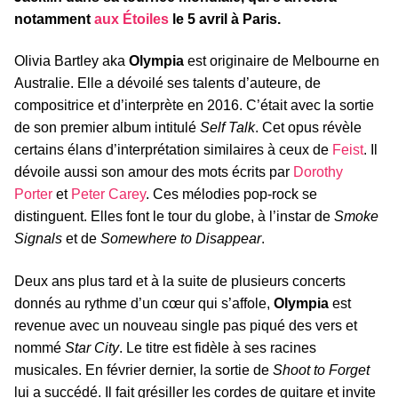
notamment
aux Étoiles
le 5 avril à Paris.
Olivia Bartley aka
Olympia
est originaire de Melbourne en
Australie. Elle a dévoilé ses talents d’auteure, de
compositrice et d’interprète en 2016. C’était avec la sortie
de son premier album intitulé
Self Talk
. Cet opus révèle
certains élans d’interprétation similaires à ceux de
Feist
. Il
dévoile aussi son amour des mots écrits par
Dorothy
Porter
et
Peter Carey
. Ces mélodies pop-rock se
distinguent. Elles font le tour du globe, à l’instar de
Smoke
Signals
et de
Somewhere to Disappear
.
Deux ans plus tard et à la suite de plusieurs concerts
donnés au rythme d’un cœur qui s’affole,
Olympia
est
revenue avec un nouveau single pas piqué des vers et
nommé
Star City
. Le titre est fidèle à ses racines
musicales. En février dernier, la sortie de
Shoot to Forget
lui a succédé. Il fait grésiller les cordes de guitare et invite