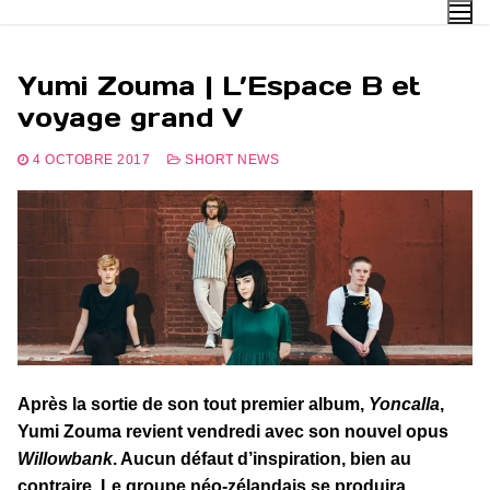
Aller
au
contenu
Yumi Zouma | L’Espace B et
voyage grand V
4 OCTOBRE 2017
SHORT NEWS
Après la sortie de son tout premier album,
Yoncalla
,
Yumi Zouma revient vendredi avec son nouvel opus
Willowbank
. Aucun défaut d’inspiration, bien au
contraire. Le groupe néo-zélandais se produira