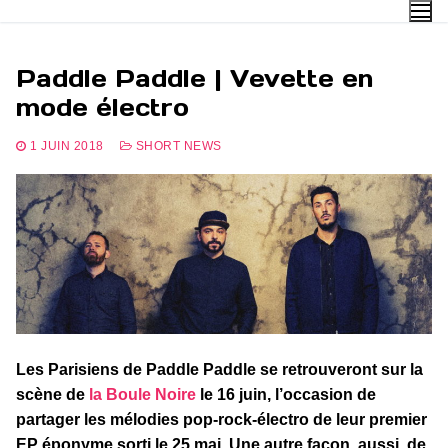
Aller
au
contenu
Paddle Paddle | Vevette en
mode électro
1 JUIN 2018
SHORT NEWS
Les Parisiens de Paddle Paddle se retrouveront sur la
scène de
la Boule Noire
le 16 juin, l’occasion de
partager les mélodies pop-rock-électro de leur premier
EP éponyme sorti le 25 mai. Une autre façon, aussi, de