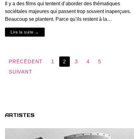
Il y a des films qui tentent d’aborder des thématiques
sociétales majeures qui passent trop souvent inaperçues.
Beaucoup se plantent. Parce qu’ils restent à la…
Lire la suite →
Pagination
PRÉCÉDENT
1
2
3
4
5
des
SUIVANT
publications
ARTISTES