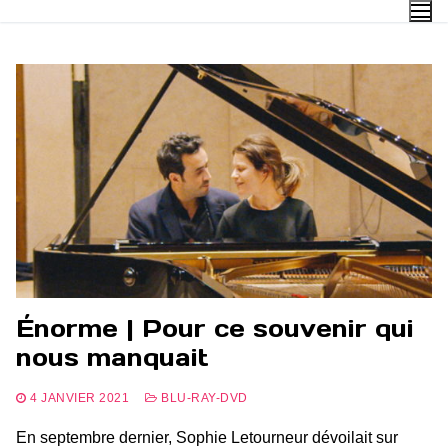
Aller
au
contenu
Énorme | Pour ce souvenir qui
nous manquait
4 JANVIER 2021
BLU-RAY-DVD
En septembre dernier, Sophie Letourneur dévoilait sur