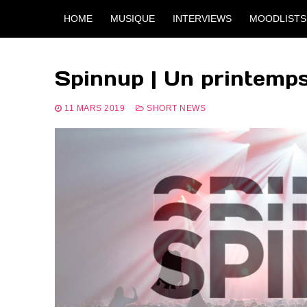
Aller
HOME
MUSIQUE
INTERVIEWS
MOODLISTS
au
contenu
Spinnup | Un printemp
11 MARS 2019
SHORT NEWS