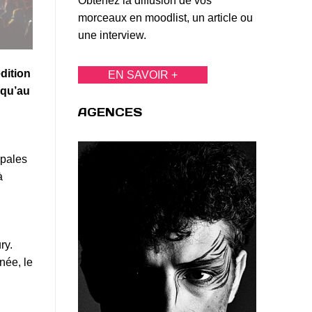
Obtenez la diffusion de vos
morceaux en moodlist, un article ou
une interview.
dition
EN SAVOIR +
squ’au
AGENCES
ipales
à
ry.
née, le