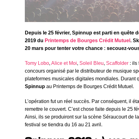
Depuis le 25 février, Spinnup est parti en quête 
2019 du
Printemps de Bourges Crédit Mutuel
. S
20 mars pour tenter votre chance : secouez-vous
Tomy Lobo
,
Alice et Moi
,
Soleil Bleu
,
Scaffolder
: ils
concours organisé par le distributeur de musique spé
plateformes musicales digitales mondiales. Durant qu
Spinnup
au Printemps de Bourges Crédit Mutuel.
L’opération fut un réel succès. Par conséquent, il ét
remettre le couvert. C’est chose faite depuis le 25 fév
Ainsi, ils se produiront sur la scène Séraucourt de 
festival se tiendra du 16 au 21 avril.