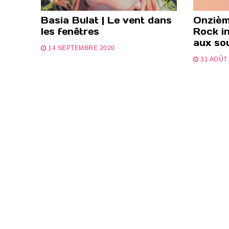
Basia Bulat | Le vent dans
Onzième
les fenêtres
Rock in
aux so
14 SEPTEMBRE 2020
31 AOÛT